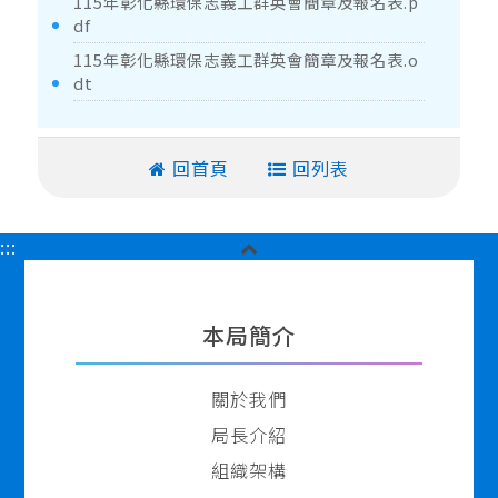
115年彰化縣環保志義工群英會簡章及報名表.p
df
115年彰化縣環保志義工群英會簡章及報名表.o
dt
回首頁
回列表
關
:::
閉
胖
頁
本局簡介
尾
關於我們
局長介紹
組織架構