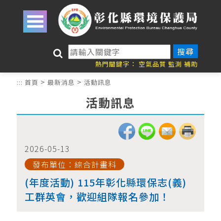
跳到主要內容區塊
關
鍵
熱門關鍵字：
空氣品質
監測
補助
字
>
>
:::
首頁
最新消息
活動訊息
搜
尋
活動訊息
2026-05-13
發布單位：綜合計畫科
(年度活動) 115年彰化縣環保志(義)
工群英會，歡迎組隊報名參加！