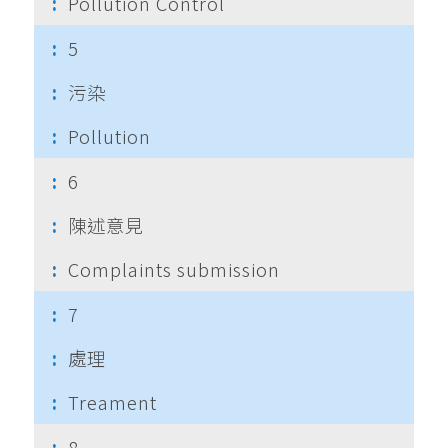
Pollution Control
5
污染
Pollution
6
陳述意見
Complaints submission
7
處理
Treament
8