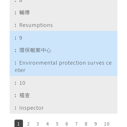
輔導
Resumptions
9
環保報案中心
Environmental protection surves ce
nter
10
稽查
Inspector
1
2
3
4
5
6
7
8
9
10