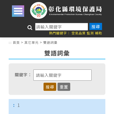
跳到主要內容區塊
關
鍵
熱門關鍵字：
空氣品質
監測
補助
字
>
>
:::
首頁
其它單元
雙語詞彙
搜
尋
雙語詞彙
關鍵字：
1