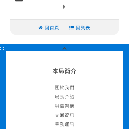
下
一
頁
回首頁
回列表
關
:::
閉
胖
頁
本局簡介
尾
關於我們
局長介紹
組織架構
交通資訊
業務通訊