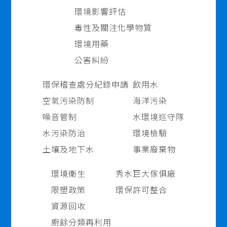
環境影響評估
毒性及關注化學物質
環境用藥
公害糾紛
環保稽查處分紀錄申請
飲用水
空氣污染防制
海洋污染
噪音管制
水環境巡守隊
水污染防治
環境檢驗
土壤及地下水
事業廢棄物
環境衛生
秀水巨大傢俱廠
限塑政策
環保許可整合
資源回收
廚餘分類再利用