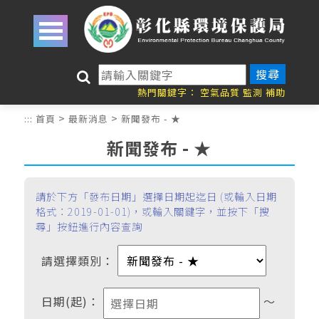
跳到主要內容區塊
關
鍵
熱門關鍵字：
空氣品質
監測
補助
字
>
>
:::
首頁
最新消息
新聞發布 - ★
搜
尋
新聞發布 - ★
請於下方「發布日期」選擇日期起迄日 (或輸入日期
格式：2019-01-01)，或輸入關鍵字，並按下「搜
尋」按鈕進行內容查詢
請選擇類別：
日期(起)：
～